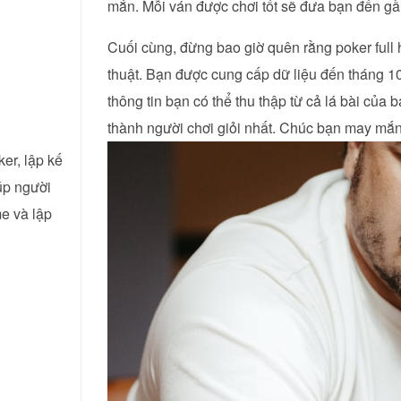
mắn. Mỗi ván được chơi tốt sẽ đưa bạn đến gần
Cuối cùng, đừng bao giờ quên rằng poker full 
thuật. Bạn được cung cấp dữ liệu đến tháng 10 n
thông tin bạn có thể thu thập từ cả lá bài của 
thành người chơi giỏi nhất. Chúc bạn may mắn 
er, lập kế
úp người
me và lập