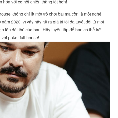
 hơn với cơ hội chiến thắng tốt hơn!
house không chỉ là một trò chơi bài mà còn là một nghệ
ăm 2023, vì vậy hãy rút ra giá trị tối đa tuyệt đối từ mọi
bạn lẫn đối thủ của bạn. Hãy luyện tập để bạn có thể trở
với poker full house!