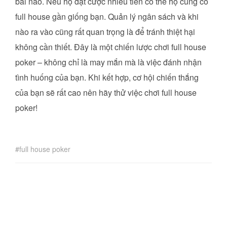
bài nào. Nếu họ đặt cược nhiều tiền có thể họ cũng có
full house gần giống bạn. Quản lý ngân sách và khi
nào ra vào cũng rất quan trọng là để tránh thiệt hại
không cần thiết. Đây là một chiến lược chơi full house
poker – không chỉ là may mắn mà là việc đánh nhận
tình huống của bạn. Khi kết hợp, cơ hội chiến thắng
của bạn sẽ rất cao nên hãy thử việc chơi full house
poker!
full house poker