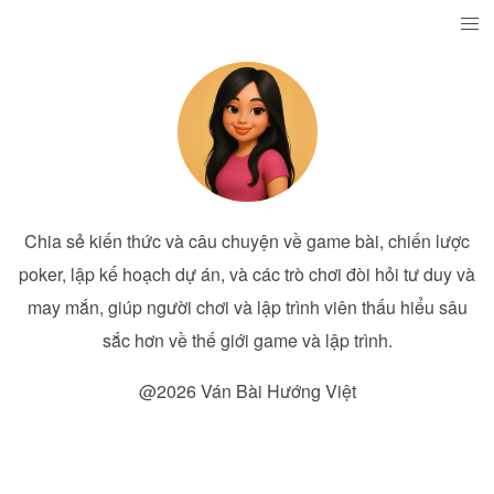
Chia sẻ kiến thức và câu chuyện về game bài, chiến lược
poker, lập kế hoạch dự án, và các trò chơi đòi hỏi tư duy và
may mắn, giúp người chơi và lập trình viên thấu hiểu sâu
sắc hơn về thế giới game và lập trình.
@2026 Ván Bài Hướng Việt