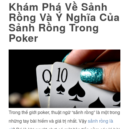
Khám Phá Về Sảnh
Rồng Và Ý Nghĩa Của
Sảnh Rồng Trong
Poker
Trong thế giới poker, thuật ngữ “sảnh rồng” là một trong
những tay bài hiếm và giá trị nhất. Vậy
sảnh rồng là