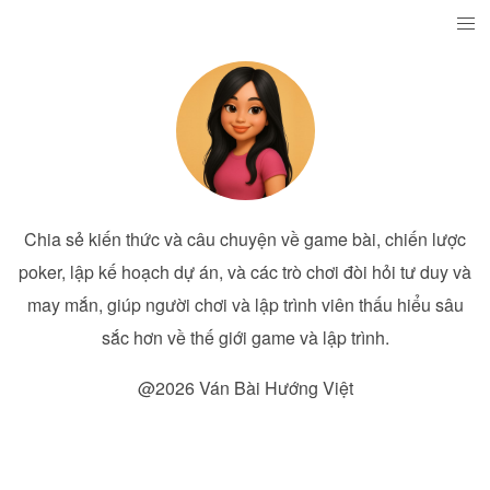
Chia sẻ kiến thức và câu chuyện về game bài, chiến lược
poker, lập kế hoạch dự án, và các trò chơi đòi hỏi tư duy và
may mắn, giúp người chơi và lập trình viên thấu hiểu sâu
sắc hơn về thế giới game và lập trình.
@2026 Ván Bài Hướng Việt