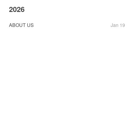
2026
ABOUT US
Jan 19